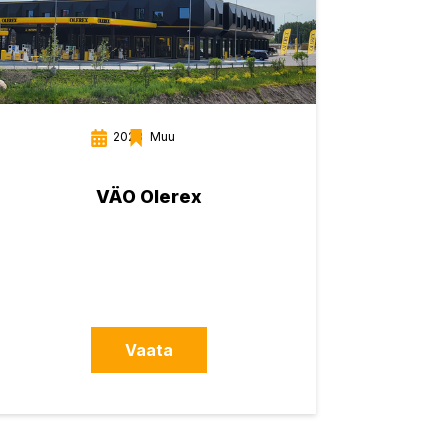
2023
Muu
VÄO Olerex
Vaata