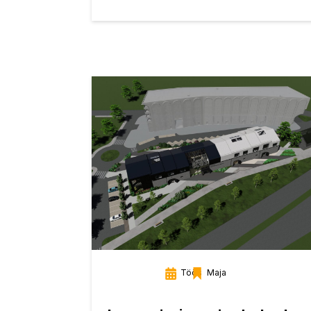
Töös
Maja