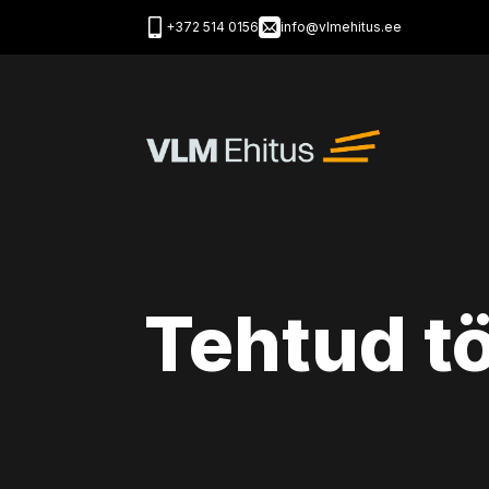
+372 514 0156
info@vlmehitus.ee
Tehtud t