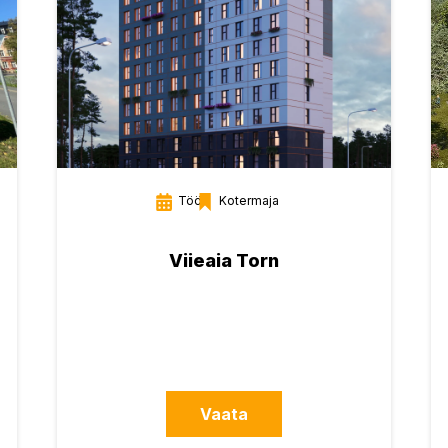
Töös
Kotermaja
Viieaia Torn
Vaata