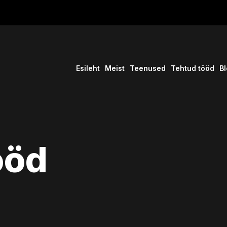
Esileht
Meist
Teenused
Tehtud tööd
Bl
ööd