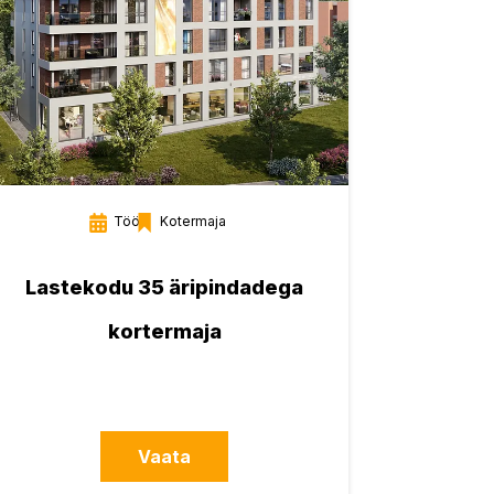
Töös
Kotermaja
Lastekodu 35 äripindadega
kortermaja
Vaata