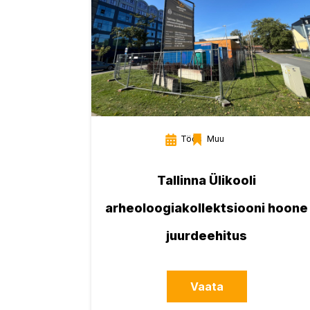
Töös
Muu
Tallinna Ülikooli
arheoloogiakollektsiooni hoone
juurdeehitus
Vaata