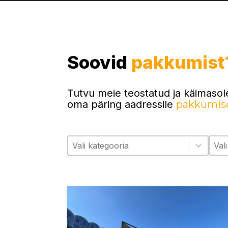
Soovid
pakkumist
Tutvu meie teostatud ja käimasol
oma päring aadressile
pakkumis
Kategooria
Aas
Select content
Sele
Select content
Sel