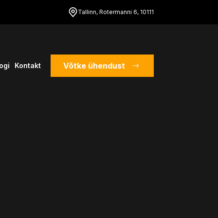
Tallinn, Rotermanni 6, 10111
Võtke ühendust
ogi
Kontakt