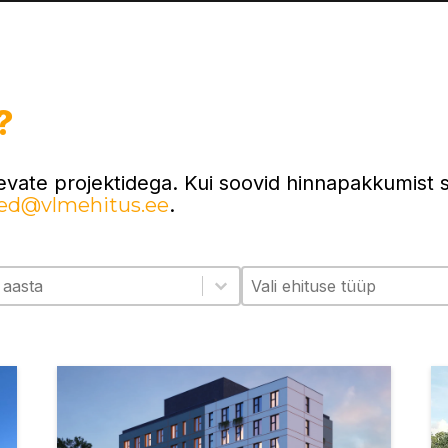
?
evate projektidega. Kui soovid hinnapakkumist 
ed@vlmehitus.ee
.
ta
Ehituse tüüp
ct content
Select content
ect content
Select content