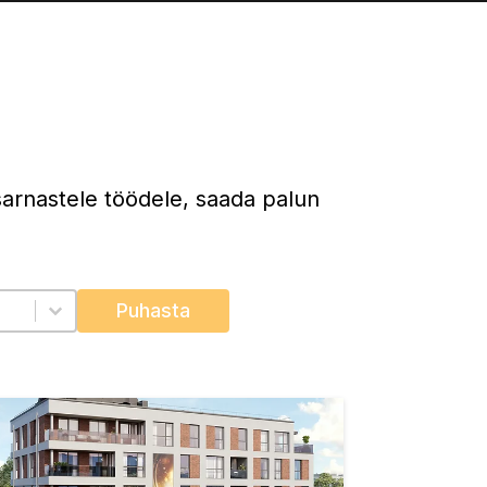
sarnastele töödele, saada palun
Puhasta