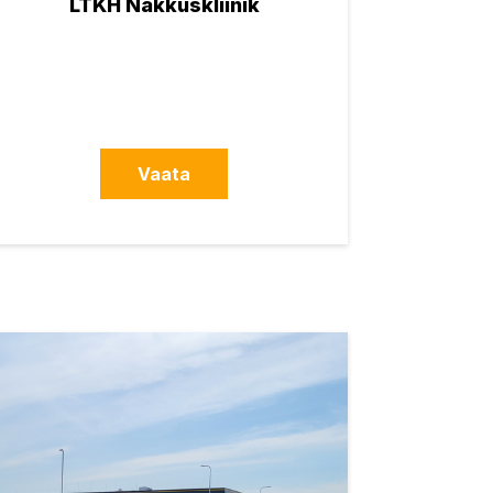
LTKH Nakkuskliinik
Vaata