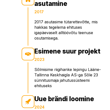
asutamine
2017
2017 asutasime tütarettevõtte, mis
hakkas tegelema ehituses
igapäevaselt alltöövõtu teenuse
osutamisega.
Esimene suur projekt
2023
Sõlmisime riigihanke lepingu Lääne-
Tallinna Keskhaigla AS-ga Sõle 23
sünnitusmaja jahutussüsteemi
ehituseks
Uue brändi loomine
2024