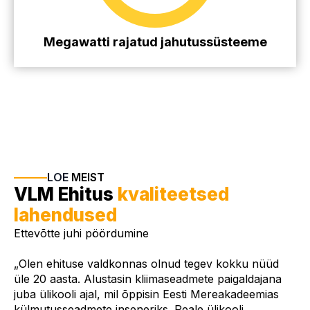
Megawatti rajatud jahutussüsteeme
LOE
MEIST
VLM Ehitus
kvaliteetsed
lahendused
Ettevõtte juhi pöördumine
„Olen ehituse valdkonnas olnud tegev kokku nüüd
üle 20 aasta. Alustasin kliimaseadmete paigaldajana
juba ülikooli ajal, mil õppisin Eesti Mereakadeemias
külmutusseadmete inseneriks. Peale ülikooli