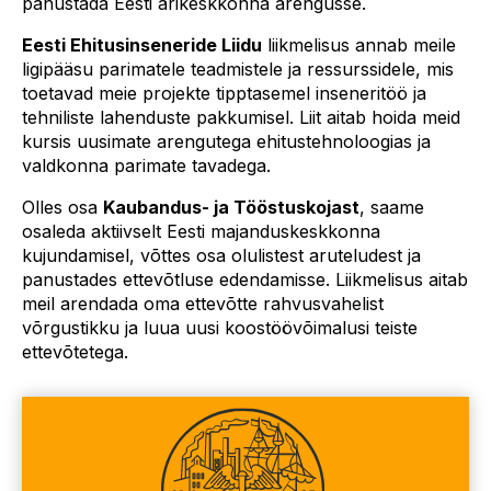
panustada Eesti ärikeskkonna arengusse.
Eesti Ehitusinseneride Liidu
liikmelisus annab meile
ligipääsu parimatele teadmistele ja ressurssidele, mis
toetavad meie projekte tipptasemel inseneritöö ja
tehniliste lahenduste pakkumisel. Liit aitab hoida meid
kursis uusimate arengutega ehitustehnoloogias ja
valdkonna parimate tavadega.
Olles osa
Kaubandus- ja Tööstuskojast
, saame
osaleda aktiivselt Eesti majanduskeskkonna
kujundamisel, võttes osa olulistest aruteludest ja
panustades ettevõtluse edendamisse. Liikmelisus aitab
meil arendada oma ettevõtte rahvusvahelist
võrgustikku ja luua uusi koostöövõimalusi teiste
ettevõtetega.