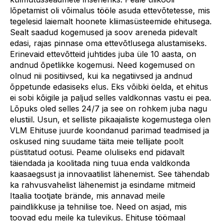
lõpetamist oli võimalus tööle asuda ettevõtetesse, mis
tegelesid laiemalt hoonete kliimasüsteemide ehitusega.
Sealt saadud kogemused ja soov areneda pidevalt
edasi, rajas pinnase oma ettevõtlusega alustamiseks.
Erinevaid ettevõtteid juhtides juba üle 10 aasta, on
andnud õpetlikke kogemusi. Need kogemused on
olnud nii positiivsed, kui ka negatiivsed ja andnud
õppetunde edasiseks elus. Eks võibki öelda, et ehitus
ei sobi kõigile ja paljud selles valdkonnas vastu ei pea.
Lõpuks oled selles 24/7 ja see on rohkem juba nagu
elustiil. Usun, et selliste pikaajaliste kogemustega olen
VLM Ehituse juurde koondanud parimad teadmised ja
oskused ning suudame täita meie tellijate poolt
püstitatud ootusi. Peame oluliseks end pidavalt
täiendada ja koolitada ning tuua enda valdkonda
kaasaegsust ja innovaatilist lähenemist. See tähendab
ka rahvusvahelist lähenemist ja esindame mitmeid
Itaalia tootjate brände, mis annavad meile
paindlikkuse ja tehnilise toe. Need on asjad, mis
toovad edu meile ka tulevikus. Ehituse töömaal