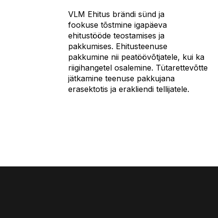
VLM Ehitus brändi sünd ja
fookuse tõstmine igapäeva
ehitustööde teostamises ja
pakkumises. Ehitusteenuse
pakkumine nii peatöövõtjatele, kui ka
riigihangetel osalemine. Tütarettevõtte
jätkamine teenuse pakkujana
erasektotis ja erakliendi tellijatele.