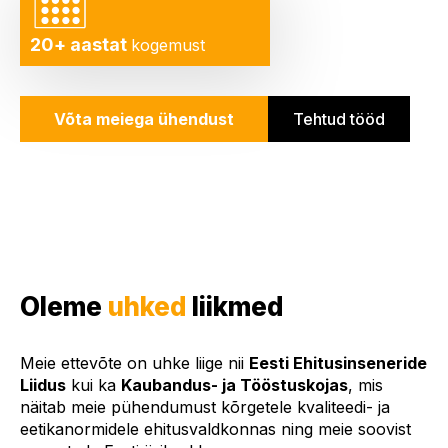
20+ aastat
kogemust
Võta meiega ühendust
Tehtud tööd
Oleme
uhked
liikmed
Meie ettevõte on uhke liige nii
Eesti Ehitusinseneride
Liidus
kui ka
Kaubandus- ja Tööstuskojas
, mis
näitab meie pühendumust kõrgetele kvaliteedi- ja
eetikanormidele ehitusvaldkonnas ning meie soovist