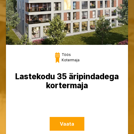
Töös
Kotermaja
Lastekodu 35 äripindadega
kortermaja
Vaata