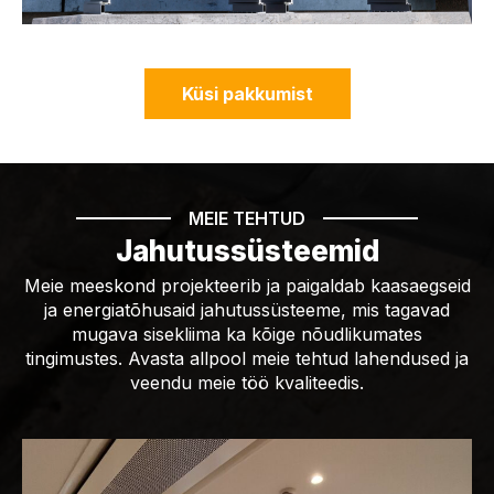
Küsi pakkumist
MEIE TEHTUD
Jahutussüsteemid
Meie meeskond projekteerib ja paigaldab kaasaegseid
ja energiatõhusaid jahutussüsteeme, mis tagavad
mugava sisekliima ka kõige nõudlikumates
tingimustes. Avasta allpool meie tehtud lahendused ja
veendu meie töö kvaliteedis.