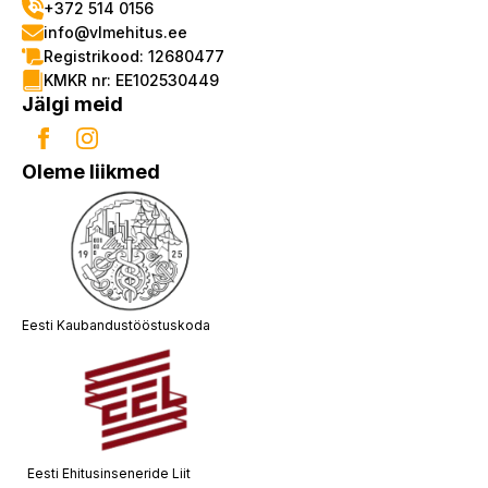
+372 514 0156
info@vlmehitus.ee
Registrikood: 12680477
KMKR nr: EE102530449
Jälgi meid
Oleme liikmed
Eesti Kaubandustööstuskoda
Eesti Ehitusinseneride Liit