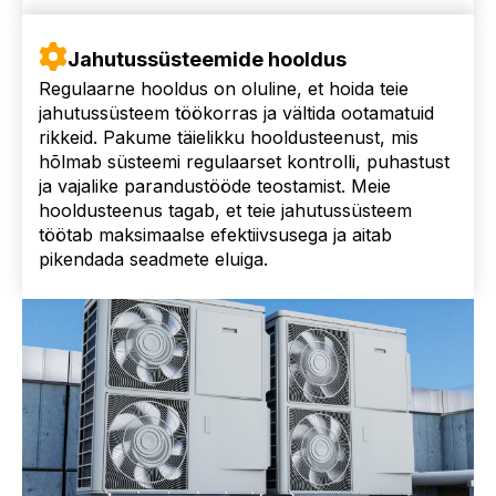
Jahutussüsteemide hooldus
Regulaarne hooldus on oluline, et hoida teie
jahutussüsteem töökorras ja vältida ootamatuid
rikkeid. Pakume täielikku hooldusteenust, mis
hõlmab süsteemi regulaarset kontrolli, puhastust
ja vajalike parandustööde teostamist. Meie
hooldusteenus tagab, et teie jahutussüsteem
töötab maksimaalse efektiivsusega ja aitab
pikendada seadmete eluiga.