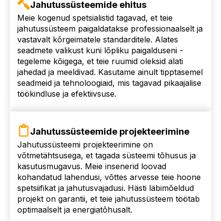
Jahutussüsteemide ehitus
Meie kogenud spetsialistid tagavad, et teie
jahutussüsteem paigaldatakse professionaalselt ja
vastavalt kõrgeimatele standarditele. Alates
seadmete valikust kuni lõpliku paigalduseni -
tegeleme kõigega, et teie ruumid oleksid alati
jahedad ja meeldivad. Kasutame ainult tipptasemel
seadmeid ja tehnoloogiaid, mis tagavad pikaajalise
töökindluse ja efektiivsuse.
Jahutussüsteemide projekteerimine
Jahutussüsteemi projekteerimine on
võtmetähtsusega, et tagada süsteemi tõhusus ja
kasutusmugavus. Meie insenerid loovad
kohandatud lahendusi, võttes arvesse teie hoone
spetsiifikat ja jahutusvajadusi. Hästi läbimõeldud
projekt on garantii, et teie jahutussüsteem töötab
optimaalselt ja energiatõhusalt.