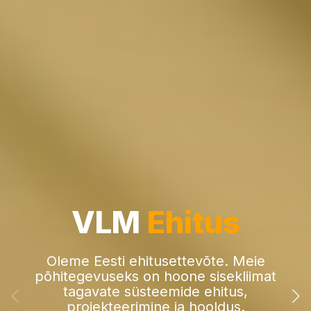
VLM
Ehitus
Oleme Eesti ehitusettevõte. Meie
põhitegevuseks on hoone sisekliimat
tagavate süsteemide ehitus,
projekteerimine ja hooldus.